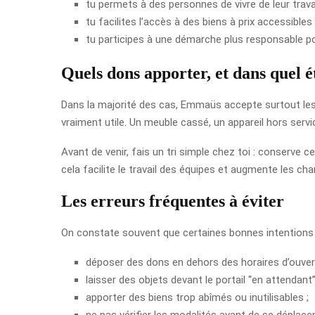
tu permets à des personnes de vivre de leur travai
tu facilites l’accès à des biens à prix accessibles
tu participes à une démarche plus responsable po
Quels dons apporter, et dans quel é
Dans la majorité des cas, Emmaüs accepte surtout les o
vraiment utile. Un meuble cassé, un appareil hors servi
Avant de venir, fais un tri simple chez toi : conserve 
cela facilite le travail des équipes et augmente les ch
Les erreurs fréquentes à éviter
On constate souvent que certaines bonnes intentions cr
déposer des dons en dehors des horaires d’ouver
laisser des objets devant le portail “en attendant”
apporter des biens trop abîmés ou inutilisables ;
ne pas vérifier les modalités avant de se déplacer