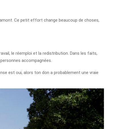
 en amont. Ce petit effort change beaucoup de choses,
ail, le réemploi et la redistribution. Dans les faits,
les personnes accompagnées.
ponse est oui, alors ton don a probablement une vraie