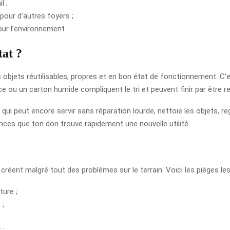
l ;
 pour d’autres foyers ;
ur l’environnement.
tat ?
bjets réutilisables, propres et en bon état de fonctionnement. C’est
ce ou un carton humide compliquent le tri et peuvent finir par être r
ce qui peut encore servir sans réparation lourde, nettoie les objets, 
ances que ton don trouve rapidement une nouvelle utilité.
éent malgré tout des problèmes sur le terrain. Voici les pièges les
ture ;
 ;
 ;