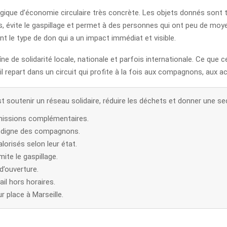
logique d’économie circulaire très concrète. Les objets donnés sont t
ets, évite le gaspillage et permet à des personnes qui ont peu de mo
t le type de don qui a un impact immédiat et visible.
ne de solidarité locale, nationale et parfois internationale. Ce que c
 il repart dans un circuit qui profite à la fois aux compagnons, aux a
 soutenir un réseau solidaire, réduire les déchets et donner une sec
missions complémentaires.
ie digne des compagnons.
orisés selon leur état.
mite le gaspillage.
d’ouverture.
ail hors horaires.
r place à Marseille.