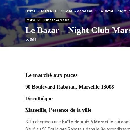
Home
Marseille – Guides & Adresses
Le Bazar – Night C
Marseille – Guides & Adresses
Le Bazar – Night Club Mars
566
Le marché aux puces
90 Boulevard Rabatau, Marseille 13008
Discothèque
Marseille, l’essence de la ville
Si tu cherches une
boîte de nuit à Marseille
qui comb
Situé au 90 Boulevard Rabatau, dans le 8e arrondissemen