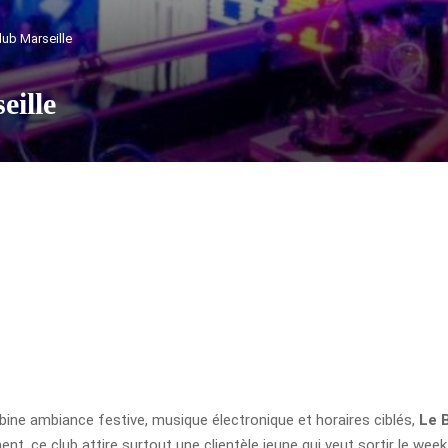
lub Marseille
eille
ine ambiance festive, musique électronique et horaires ciblés,
Le 
t, ce club attire surtout une clientèle jeune qui veut sortir le week