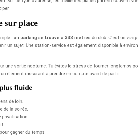
t. Sur ce type d’adresse, les meilleures places partent souvent vit
ciper.
e sur place
simple :
un parking se trouve à 333 mètres
du club. C’est un vrai 
nir un sujet. Une station-service est également disponible à environ u
r une sortie nocturne. Tu évites le stress de tourner longtemps pour
t un élément rassurant à prendre en compte avant de partir.
plus fluide
iens de loin.
e de la soirée.
 privatisation.
it.
t pour gagner du temps.