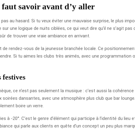
faut savoir avant d’y aller
pas au hasard. Si tu veux éviter une mauvaise surprise, le plus import
 sur une logique de nuits ciblées, ce qui veut dire qu’il ne s’agit pas 
 sûr de trouver une vraie ambiance en arrivant.
e rendez-vous de la jeunesse branchée locale. Ce positionnement e
attendre. Si tu aimes les clubs très animés, avec une programmation
 festives
hèque, ce n’est pas seulement la musique : c’est aussi la cohérence entr
aux soirées dansantes, avec une atmosphère plus club que bar loung
plement boire un verre.
s à -20°. C’est le genre d’élément qui participe à l’identité du lieu 
iance qui parle aux clients en quête d’un concept un peu plus mar