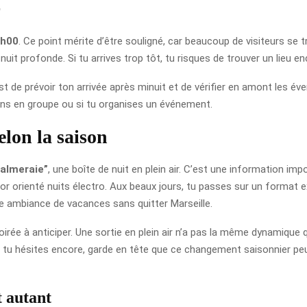
r
5h00
. Ce point mérite d’être souligné, car beaucoup de visiteurs s
nuit profonde. Si tu arrives trop tôt, tu risques de trouver un lieu e
est de prévoir ton arrivée après minuit et de vérifier en amont les év
viens en groupe ou si tu organises un événement.
elon la saison
Palmeraie”
, une boîte de nuit en plein air. C’est une information i
or orienté nuits électro. Aux beaux jours, tu passes sur un format ext
ne ambiance de vacances sans quitter Marseille.
rée à anticiper. Une sortie en plein air n’a pas la même dynamique qu’u
i tu hésites encore, garde en tête que ce changement saisonnier peu
t autant