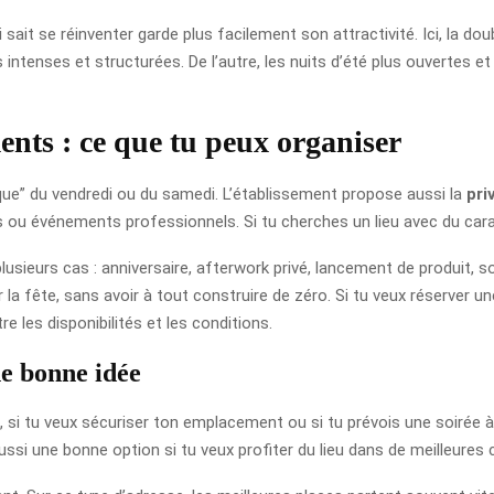
ui sait se réinventer garde plus facilement son attractivité. Ici, la d
s intenses et structurées. De l’autre, les nuits d’été plus ouvertes et
ments : ce que tu peux organiser
sique” du vendredi ou du samedi. L’établissement propose aussi la
pri
s ou événements professionnels. Si tu cherches un lieu avec du cara
usieurs cas : anniversaire, afterwork privé, lancement de produit, s
r la fête, sans avoir à tout construire de zéro. Si tu veux réserver u
e les disponibilités et les conditions.
ne bonne idée
e, si tu veux sécuriser ton emplacement ou si tu prévois une soirée à 
aussi une bonne option si tu veux profiter du lieu dans de meilleures