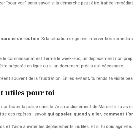
cer “pour voir” sans savoir si la démarche peut être traitée immédiat
r
marche de routine
. Si la situation exige une intervention immédiat
e le commissariat est fermé le week-end, un déplacement non préparé 
 être préparée en ligne ou si un document précis est nécessaire.
réent souvent de la frustration. En les évitant, tu rends ta visite b
 utiles pour toi
s contacter la police dans le 7e arrondissement de Marseille, tu as s
tre ces repères : savoir
qui appeler
,
quand y aller
,
comment t’or
ss et t’aide à éviter les déplacements inutiles. Et si tu dois agir vite