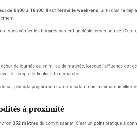
redi de 8h00 à 18h00
. Il est
fermé le week-end
. Si tu dois te dépl
idement.
nt sans vérifier les horaires perdent un déplacement inutile. C’est un
n début de journée ou en milieu de matinée, lorsque l’affluence est gé
 avoir le temps de finaliser ta démarche.
visite sur place, la préparation compte autant que la démarche elle-
dités à proximité
nviron
352 mètres
du commissariat. C’est un point pratique à conna