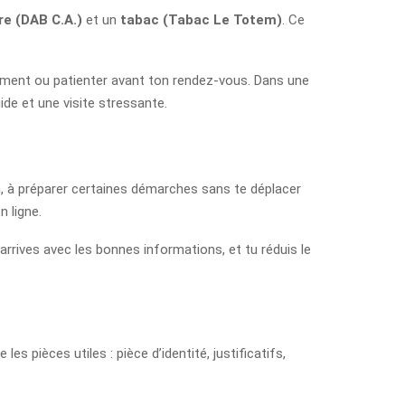
re (DAB C.A.)
et un
tabac (Tabac Le Totem)
. Ce
acement ou patienter avant ton rendez-vous. Dans une
de et une visite stressante.
on, à préparer certaines démarches sans te déplacer
n ligne.
rrives avec les bonnes informations, et tu réduis le
es pièces utiles : pièce d’identité, justificatifs,