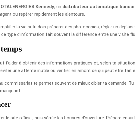
 TOTALENERGIES Kennedy
, un
distributeur automatique bancai
l’argent ou repérer rapidement les alentours.
mplifier la vie si tu dois préparer des photocopies, régler un dépl
 type d’information fait souvent la différence entre une visite flui
u temps
t t’aider à obtenir des informations pratiques et, selon ta situati
viter une attente inutile ou vérifier en amont ce qui peut être fait e
e au commissariat te permet souvent de mieux cibler ta demande. Tu a
 manquant.
acer
 site officiel, puis vérifie les horaires d’ouverture. Prépare ensuite l