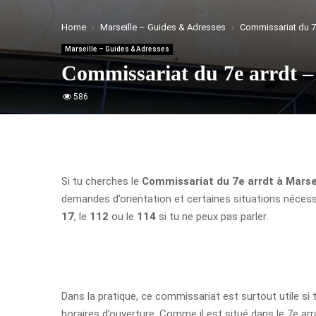
Home
Marseille – Guides & Adresses
Commissariat du 7e
Marseille – Guides & Adresses
Commissariat du 7e arrdt – 
586
Si tu cherches le
Commissariat du 7e arrdt à Marse
demandes d’orientation et certaines situations nécessi
17
, le
112
ou le
114
si tu ne peux pas parler.
Dans la pratique, ce commissariat est surtout utile si
horaires d’ouverture. Comme il est situé dans le 7e a