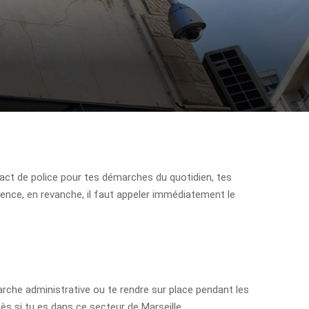
contact de police pour tes démarches du quotidien, tes
gence, en revanche, il faut appeler immédiatement le
arche administrative ou te rendre sur place pendant les
ccès si tu es dans ce secteur de Marseille.