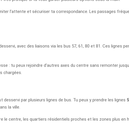
x limiter l’attente et sécuriser ta correspondance. Les passages fréq
desservi, avec des liaisons via les bus 57, 61, 80 et 81. Ces lignes p
ouplesse : tu peux rejoindre d’autres axes du centre sans remonter ju
us chargées.
t desservi par plusieurs lignes de bus. Tu peux y prendre les lignes
5
ns la ville.
re le centre, les quartiers résidentiels proches et les zones plus en h