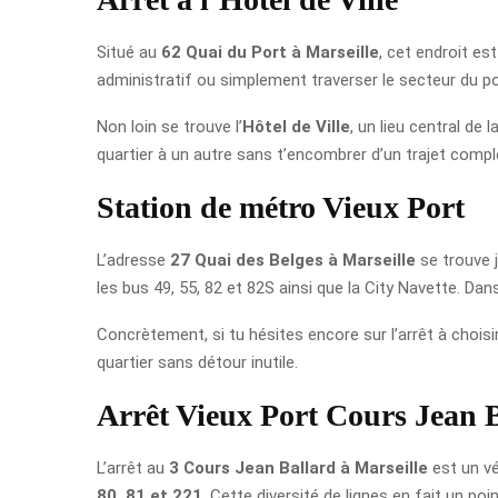
Situé au
62 Quai du Port à Marseille
, cet endroit es
administratif ou simplement traverser le secteur du p
Non loin se trouve l’
Hôtel de Ville
, un lieu central de
quartier à un autre sans t’encombrer d’un trajet compl
Station de métro Vieux Port
L’adresse
27 Quai des Belges à Marseille
se trouve 
les bus 49, 55, 82 et 82S ainsi que la City Navette. Da
Concrètement, si tu hésites encore sur l’arrêt à choisir
quartier sans détour inutile.
Arrêt Vieux Port Cours Jean 
L’arrêt au
3 Cours Jean Ballard à Marseille
est un vé
80, 81 et 221
. Cette diversité de lignes en fait un poi