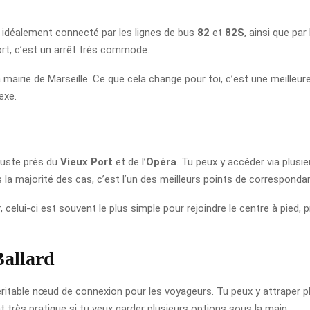
t idéalement connecté par les lignes de bus
82
et
82S
, ainsi que par
ort, c’est un arrêt très commode.
 la mairie de Marseille. Ce que cela change pour toi, c’est une meilleu
exe.
juste près du
Vieux Port
et de l’
Opéra
. Tu peux y accéder via plusi
ns la majorité des cas, c’est l’un des meilleurs points de corresponda
, celui-ci est souvent le plus simple pour rejoindre le centre à pied,
Ballard
ritable nœud de connexion pour les voyageurs. Tu peux y attraper 
nt très pratique si tu veux garder plusieurs options sous la main.