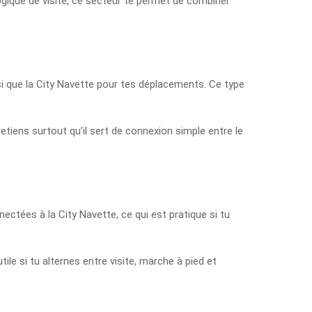
logique de visite, ce secteur te permet de combiner
nsi que la City Navette pour tes déplacements. Ce type
retiens surtout qu’il sert de connexion simple entre le
ectées à la City Navette, ce qui est pratique si tu
ile si tu alternes entre visite, marche à pied et