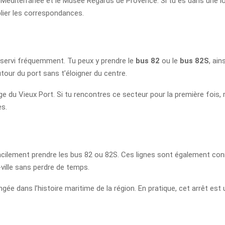
lla Méditerranée et le Musée Regards de Provence. Si tu es dans une 
plier les correspondances.
servi fréquemment. Tu peux y prendre le
bus 82
ou le
bus 82S
, ai
utour du port sans t’éloigner du centre.
ge du Vieux Port. Si tu rencontres ce secteur pour la première fois, 
es.
acilement prendre les bus 82 ou 82S. Ces lignes sont également conn
ville sans perdre de temps.
 dans l’histoire maritime de la région. En pratique, cet arrêt est ut