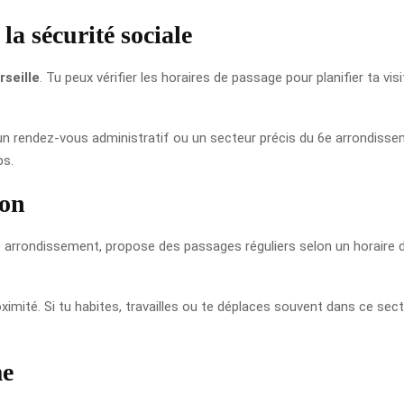
la sécurité sociale
seille
. Tu peux vérifier les horaires de passage pour planifier ta vis
 un rendez-vous administratif ou un secteur précis du 6e arrondissemen
ps.
gon
me arrondissement, propose des passages réguliers selon un horaire 
oximité. Si tu habites, travailles ou te déplaces souvent dans ce sect
me