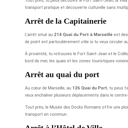
Tout près, tu peux découvrir le Fort Saint-Jean, la Vi
transport pratique et découverte culturelle sans multi
Arrêt de la Capitainerie
L’arrêt situé au
214 Quai du Port à Marseille
est des
de point est particulièrement utile si tu veux circuler a
À proximité, tu retrouves le Fort Saint-Jean et le Collè
bord de mer, les quais et les zones touristiques voisin
Arrêt au quai du port
Au cœur de Marseille, au
126 Quai du Port
, tu peux f
veux enchaîner plusieurs déplacements dans le centre-
Tout près, le Musée des Docks Romains offre une plongée
transport en commun.
Arrêt à l’Hôtel de Ville