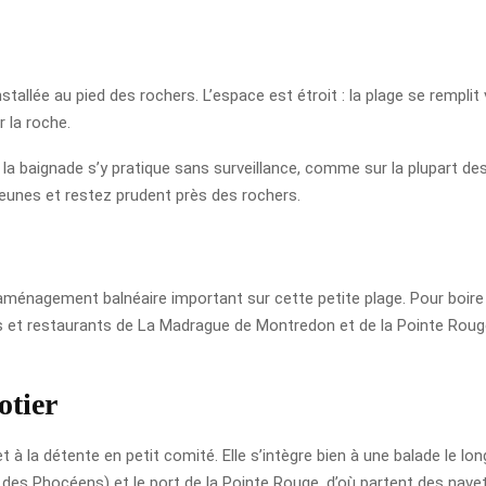
allée au pied des rochers. L’espace est étroit : la plage se remplit vi
 la roche.
la baignade s’y pratique sans surveillance, comme sur la plupart des
eunes et restez prudent près des rochers.
d’aménagement balnéaire important sur cette petite plage. Pour boire
es et restaurants de La Madrague de Montredon et de la Pointe Roug
otier
et à la détente en petit comité. Elle s’intègre bien à une balade le l
es Phocéens) et le port de la Pointe Rouge, d’où partent des navet