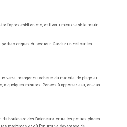
te l’après-midi en été, et il vaut mieux venir le matin
 petites criques du secteur. Gardez un œil sur les
 un verre, manger ou acheter du matériel de plage et
e, à quelques minutes. Pensez à apporter eau, en-cas
ong du boulevard des Baigneurs, entre les petites plages
tes maritimes et où l’on trouve davantage de